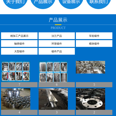
产品展示
PRODUCT
精加工产品展示
法兰产品
车轮锻件
轴类锻件
环形锻件
模块锻件
大型锻件
锻件产品
7
6
5
4
3
2