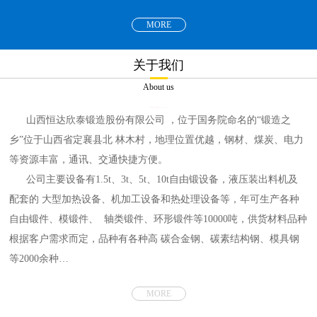
MORE
关于我们
About us
山西恒达欣泰锻造股份有限公司
，位于国务院命名的“锻造之
乡”位于山西省定襄县北 林木村，地理位置优越，钢材、煤炭、电力
等资源丰富，通讯、交通快捷方便。
公司主要设备有1.5t、3t、5t、10t自由锻设备，液压装出料机及
配套的 大型加热设备、机加工设备和热处理设备等，年可生产各种
自由锻件、模锻件、 轴类锻件、环形锻件等10000吨，供货材料品种
根据客户需求而定，品种有各种高 碳合金钢、碳素结构钢、模具钢
等2000余种…
MORE