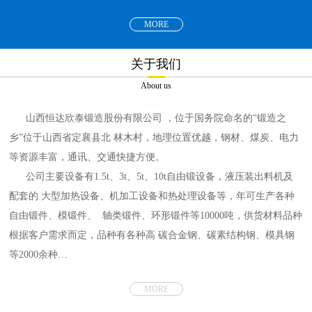
MORE
关于我们
About us
山西恒达欣泰锻造股份有限公司
，位于国务院命名的“锻造之
乡”位于山西省定襄县北 林木村，地理位置优越，钢材、煤炭、电力
等资源丰富，通讯、交通快捷方便。
公司主要设备有1.5t、3t、5t、10t自由锻设备，液压装出料机及
配套的 大型加热设备、机加工设备和热处理设备等，年可生产各种
自由锻件、模锻件、 轴类锻件、环形锻件等10000吨，供货材料品种
根据客户需求而定，品种有各种高 碳合金钢、碳素结构钢、模具钢
等2000余种…
MORE