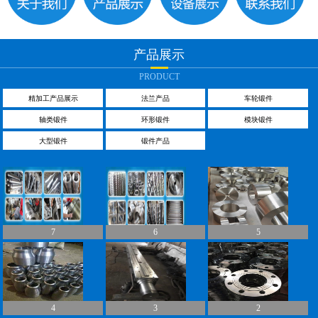
产品展示
PRODUCT
精加工产品展示
法兰产品
车轮锻件
轴类锻件
环形锻件
模块锻件
大型锻件
锻件产品
7
6
5
4
3
2