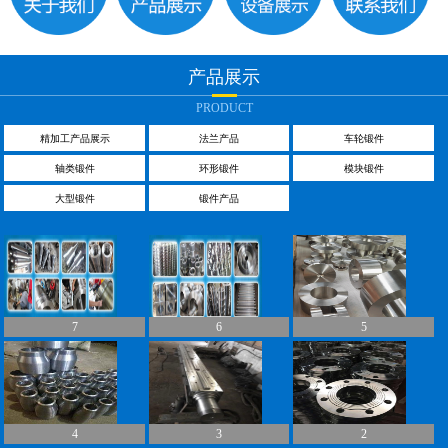
产品展示
PRODUCT
精加工产品展示
法兰产品
车轮锻件
轴类锻件
环形锻件
模块锻件
大型锻件
锻件产品
7
6
5
4
3
2