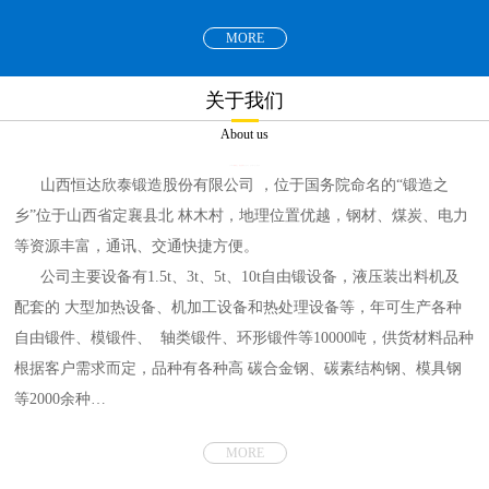
MORE
关于我们
About us
山西恒达欣泰锻造股份有限公司
，位于国务院命名的“锻造之
乡”位于山西省定襄县北 林木村，地理位置优越，钢材、煤炭、电力
等资源丰富，通讯、交通快捷方便。
公司主要设备有1.5t、3t、5t、10t自由锻设备，液压装出料机及
配套的 大型加热设备、机加工设备和热处理设备等，年可生产各种
自由锻件、模锻件、 轴类锻件、环形锻件等10000吨，供货材料品种
根据客户需求而定，品种有各种高 碳合金钢、碳素结构钢、模具钢
等2000余种…
MORE